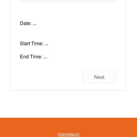
Date:
...
Start Time:
...
End Time:
...
Next
Impressum